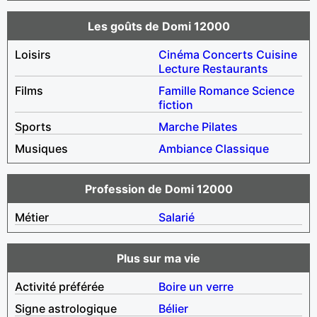
Les goûts de Domi 12000
Loisirs
Cinéma
Concerts
Cuisine
Lecture
Restaurants
Films
Famille
Romance
Science
fiction
Sports
Marche
Pilates
Musiques
Ambiance
Classique
Profession de Domi 12000
Métier
Salarié
Plus sur ma vie
Activité préférée
Boire un verre
Signe astrologique
Bélier