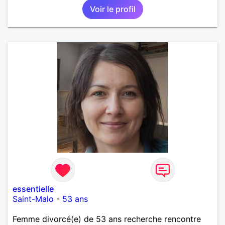
Voir le profil
pas sur ce site par dépit, ni en tant que
représentatrice de la Femme Divorcée Mal dans sa
peau. A bientôt.
essentielle
Saint-Malo
-
53 ans
Femme divorcé(e) de 53 ans recherche rencontre