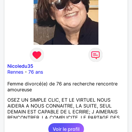
Nicoledu35
Rennes
-
76 ans
Femme divorcé(e) de 76 ans recherche rencontre
amoureuse
OSEZ UN SIMPLE CLIC, ET LE VIRTUEL NOUS
AIDERA A NOUS CONNAITRE, LA SUITE, SEUL
DEMAIN EST CAPABLE DE L ECRIRE; J AIMERAIS
RENCONTRER, LA COMPLICITE, LE PARTAGE DES
BELLES CHOSES DE LA VIE : BALADES, VOYAGES
Voir le profil
EN FRANCE OU AILLEURS. ETRE A L ECOUTE DE L