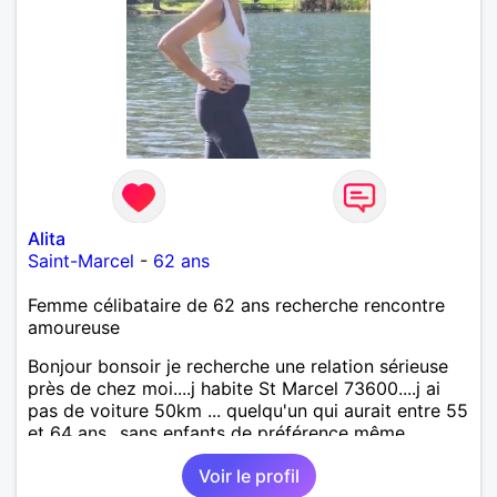
Alita
Saint-Marcel
-
62 ans
Femme célibataire de 62 ans recherche rencontre
amoureuse
Bonjour bonsoir je recherche une relation sérieuse
près de chez moi....j habite St Marcel 73600....j ai
pas de voiture 50km ... quelqu'un qui aurait entre 55
et 64 ans...sans enfants de préférence même
adultes et qui n aurait garder aucun contact avec
Voir le profil
une où plusieurs ex...si vous correspondez à ma