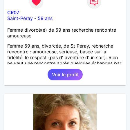
CR07
Saint-Péray
-
59 ans
Femme divorcé(e) de 59 ans recherche rencontre
amoureuse
Femme 59 ans, divorcée, de St Péray, recherche
rencontre : amoureuse, sérieuse, basée sur la
fidélité, le respect (pas d' aventure d'un soir). Rien
ne vaut une rencontre après quelques échanges par
messages pour savoir si il y a un feeling entre les
Voir le profil
deux et le désir de se revoir. Au plaisir de se
découvrir...