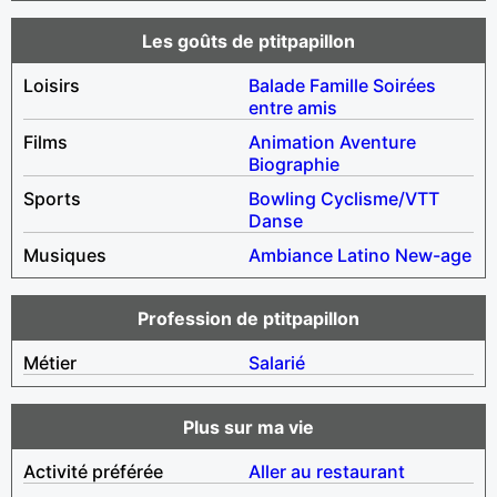
Les goûts de ptitpapillon
Loisirs
Balade
Famille
Soirées
entre amis
Films
Animation
Aventure
Biographie
Sports
Bowling
Cyclisme/VTT
Danse
Musiques
Ambiance
Latino
New-age
Profession de ptitpapillon
Métier
Salarié
Plus sur ma vie
Activité préférée
Aller au restaurant