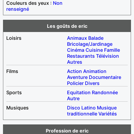
Couleurs des yeux :
Non
renseigné
Les goûts de eric
Loisirs
Animaux
Balade
Bricolage/Jardinage
Cinéma
Cuisine
Famille
Restaurants
Télévision
Autres
Films
Action
Animation
Aventure
Documentaire
Policier
Divers
Sports
Equitation
Randonnée
Autre
Musiques
Disco
Latino
Musique
traditionnelle
Variétés
Profession de eric