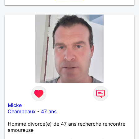
pas par la suite d'amour. Déjà dans un premier
temps, se connaître, puis s'apprécier et ensuite
l'avenir nous le dira N'ayez pas peur du niveau
d'étude, je ne me prends pas la tête sur ce niveau.
Mon meilleurs diplôme étant le CEP certificat
d'étude primaire. Avec ce diplôme on sait que je
sais lire, écrire et compter. En raison de mes
principes je ne corresponds pas avec les
demoiselles approchant les moins de 60 ans
Micke
Champeaux
-
47 ans
Homme divorcé(e) de 47 ans recherche rencontre
amoureuse