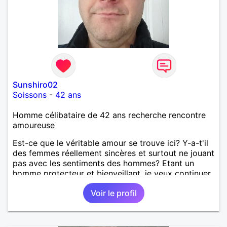
Sunshiro02
Soissons
-
42 ans
Homme célibataire de 42 ans recherche rencontre
amoureuse
Est-ce que le véritable amour se trouve ici? Y-a-t'il
des femmes réellement sincères et surtout ne jouant
pas avec les sentiments des hommes? Etant un
homme protecteur et bienveillant, je veux continuer
d'y croire et pouvoir enfin former la petite famille
Voir le profil
que je désir temps. Faux profil, profiteuse et autres
joyeuseté passer votre chemin, vous ne
m'intéressez pas du tout!