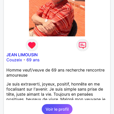
JEAN LIMOUSIN
Couzeix
-
69 ans
Homme veuf/veuve de 69 ans recherche rencontre
amoureuse
Je suis extraverti, joyeux, positif, honnête en me
focalisant sur l'avenir. Je suis simple sans prise de
tête, juste aimant la vie. Toujours en pensées
positives, heureux de vivre. Malgré mon veuvage je
me tourne vers l'avenir pour une deuxième vie
Voir le profil
intense, remplie de joie, de tendresse et pourquoi