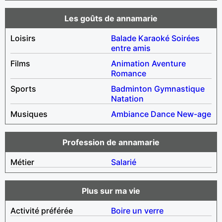
Les goûts de annamarie
Loisirs
Balade
Karaoké
Soirées
entre amis
Films
Animation
Aventure
Romance
Sports
Badminton
Gymnastique
Natation
Musiques
Ambiance
Dance
New-age
Profession de annamarie
Métier
Salarié
Plus sur ma vie
Activité préférée
Boire un verre