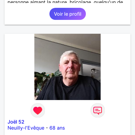
personne aimant la nature ,bricolage ,quelqu'un de
simple et naturel à vos claviers mesdames
Voir le profil
Joël 52
Neuilly-l'Evêque
-
68 ans