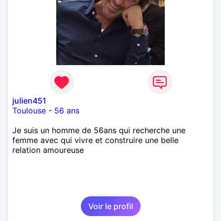
laisse « glisser » beaucoup de choses. Mais ne vous
m’éprenez pas Mesdames, si une personne que
j’aime me trahit une fois, il n’y aura pas de seconde
chance et je l’effacerai à « vitam eternam ».
Néanmoins, je suis un tout petit peu maniaque ainsi
qu’impatient. J’essaye de faire des efforts. Rien de
bien dramatique ! Du moins je le pense……Je suis un
homme facile à vivre. À vous si vous le souhaitez,
d’apprendre à me connaître davantage. J’en serai
ravi….A très bientôt je l’espère.
julien451
Toulouse
-
56 ans
Je suis un homme de 56ans qui recherche une
femme avec qui vivre et construire une belle
relation amoureuse
Voir le profil