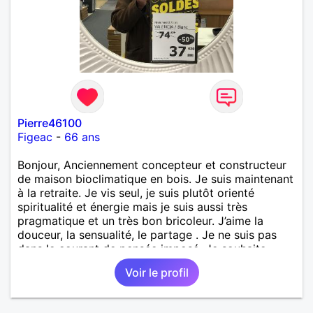
Pierre46100
Figeac
-
66 ans
Bonjour, Anciennement concepteur et constructeur
de maison bioclimatique en bois. Je suis maintenant
à la retraite. Je vis seul, je suis plutôt orienté
spiritualité et énergie mais je suis aussi très
pragmatique et un très bon bricoleur. J’aime la
douceur, la sensualité, le partage . Je ne suis pas
dans le courant de pensée imposé. Je souhaite
rencontrer une personne pour partager,
Voir le profil
expérimenté, découvrir ensemble et se soutenir
mutuellement pour devenir le meilleur de soi-même
et rayonner l'amour. Je vis actuellement dans le Lot