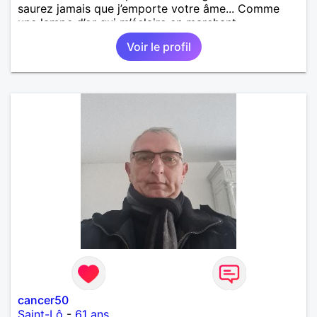
saurez jamais que j’emporte votre âme... Comme
une lampe d’or qui m’éclaire en marchant...
Voir le profil
cancer50
Saint-Lô
-
61 ans