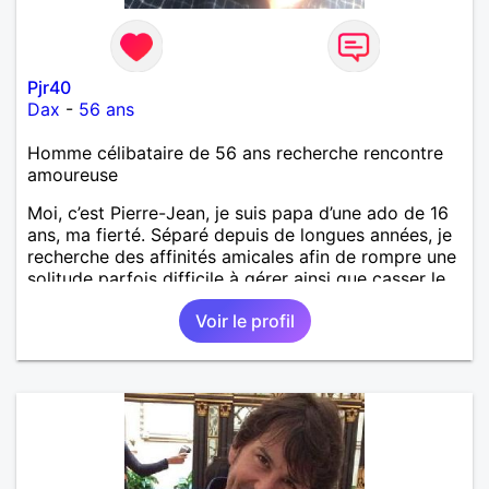
Pjr40
Dax
-
56 ans
Homme célibataire de 56 ans recherche rencontre
amoureuse
Moi, c’est Pierre-Jean, je suis papa d’une ado de 16
ans, ma fierté. Séparé depuis de longues années, je
recherche des affinités amicales afin de rompre une
solitude parfois difficile à gérer ainsi que casser le
vague à l’âme. L’amitié reste extrêmement
Voir le profil
importante à mes yeux mais peut se décliner en des
sentiments plus puissants. « Le temps fera son
œuvre » disait Arthur Schopenhauer, philosophe
allemand que j’adore. J’aime discuter sans pour
autant être trop locace. Je suis bourré de qualités
avec très peu de défauts. Je suis altruiste,
bienveillant, empathique, attentionné, honnête,
respectueux, doux de caractère et compréhensif : je