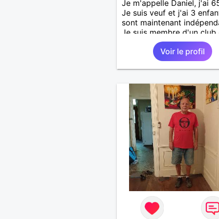
Je m'appelle Daniel, j'ai 6
Je suis veuf et j'ai 3 enfan
sont maintenant indépend
Je suis membre d'un club
palets vendéen.
Voir le profil