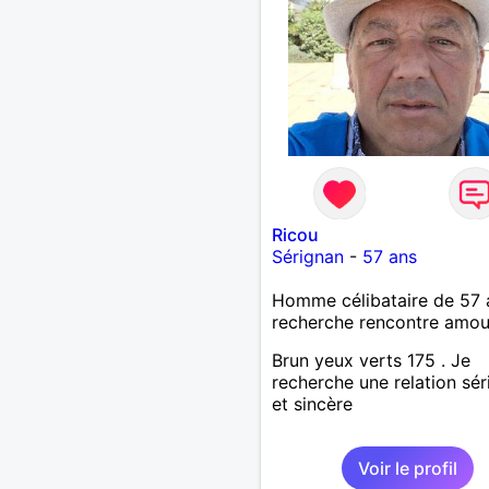
Ricou
Sérignan
-
57 ans
Homme célibataire de 57 
recherche rencontre amo
Brun yeux verts 175 . Je
recherche une relation sér
et sincère
Voir le profil