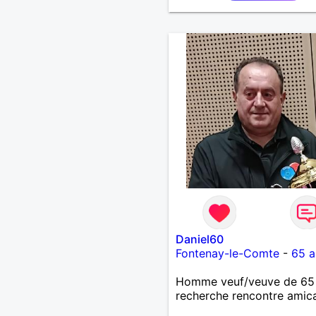
Daniel60
Fontenay-le-Comte
-
65 a
Homme veuf/veuve de 65
recherche rencontre amic