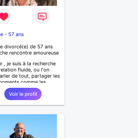
he
-
57 ans
 divorcé(e) de 57 ans
che rencontre amoureuse
r , je suis à la recherche
elation fluide, ou l'on
arler de tout, partager les
moments comme les
s, sortir partager des
Voir le profil
 etc.... . J'aspire une
on sincère dans la
nce .