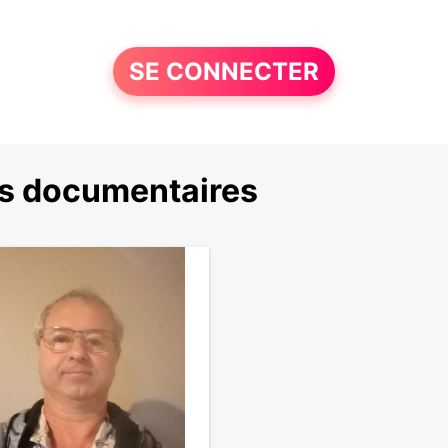
SE CONNECTER
es documentaires