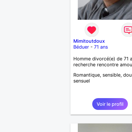
Mimitoutdoux
Béduer
-
71 ans
Homme divorcé(e) de 71 
recherche rencontre amo
Romantique, sensible, dou
sensuel
Voir le profil