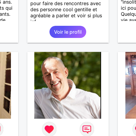
5 ans.
"insol
pour faire des rencontres avec
ts qui
ici po
des personne cool gentille et
ants.
Quelqu
agréable a parler et voir si plus
 de
vie av
inf
compli
Voir le profil
moment
retrai
j'aime
quelqu
donne 