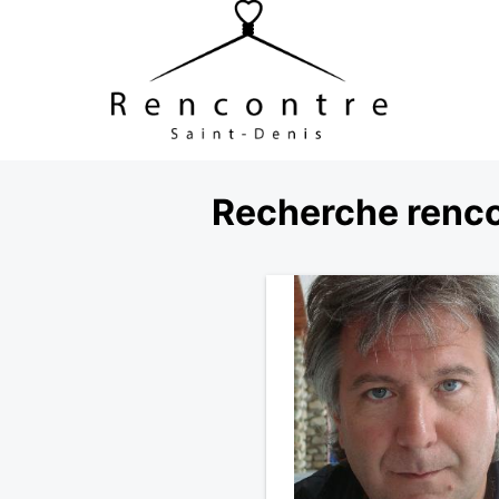
Recherche renco