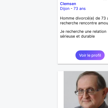
Clemsen
Dijon
-
73 ans
Homme divorcé(e) de 73 
recherche rencontre amo
Je recherche une relation
sérieuse et durable
Voir le profil