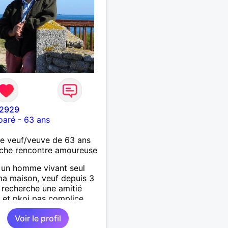
2929
oaré
-
63 ans
 veuf/veuve de 63 ans
che rencontre amoureuse
s un homme vivant seul
a maison, veuf depuis 3
e recherche une amitié
et pkoi pas complice
emme de la cinquantaine
Voir le profil
antaine passée . Aimerais