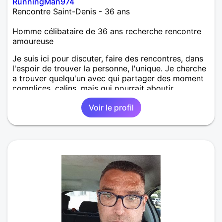
RunningMan974
Rencontre Saint-Denis - 36 ans
Homme célibataire de 36 ans recherche rencontre
amoureuse
Je suis ici pour discuter, faire des rencontres, dans
l'espoir de trouver la personne, l'unique. Je cherche
a trouver quelqu'un avec qui partager des moment
complices, calins, mais qui pourrait aboutir
idéalement sur une relation sérieuse et durable ! j'en
Voir le profil
ai besoin dans ma vie, et pour moi la transmission
de l'amour par le toucher est très important, je suis
très tactile mais aussi respectueux des goûts de
chacun.