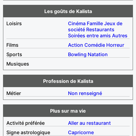
Les goûts de Kalista
Loisirs
Cinéma
Famille
Jeux de
société
Restaurants
Soirées entre amis
Autres
Films
Action
Comédie
Horreur
Sports
Bowling
Natation
Musiques
Profession de Kalista
Métier
Non renseigné
Plus sur ma vie
Activité préférée
Aller au restaurant
Signe astrologique
Capricorne