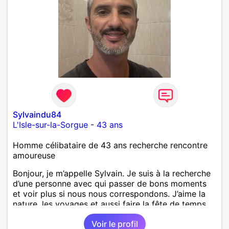
Sylvaindu84
L'Isle-sur-la-Sorgue
-
43 ans
Homme célibataire de 43 ans recherche rencontre
amoureuse
Bonjour, je m’appelle Sylvain. Je suis à la recherche
d’une personne avec qui passer de bons moments
et voir plus si nous nous correspondons. J’aime la
nature, les voyages et aussi faire la fête de temps
en temps ;-)Je suis papa d’un petit garçon de 7 ans
Voir le profil
dont je m’occupe en garde alternée. J’aime à peu