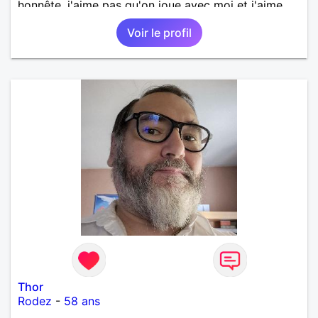
honnête, j'aime pas qu'on joue avec moi et j'aime
pas les mensonges. Je cherche une relation
Voir le profil
amoureuse et sérieuse.
Thor
Rodez
-
58 ans