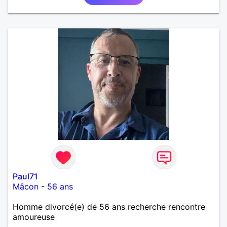
près tous les styles de musique. (Oui je suis pas
trop fan de Jul). Je fais du sport pour garder la
forme et plutôt agréable à regarder. (Enfin je le
pense en tout cas 😂)
Paul71
Mâcon
-
56 ans
Homme divorcé(e) de 56 ans recherche rencontre
amoureuse