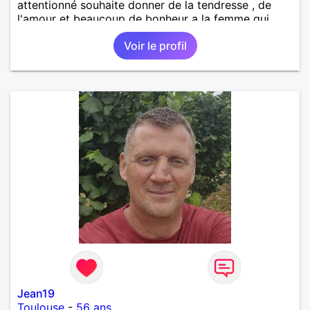
attentionné souhaite donner de la tendresse , de
l'amour et beaucoup de bonheur a la femme qui
souhaitera partager ma vie . Bientôt en retraite a la
Voir le profil
fin de l 'année et libre de toute contrainte. Digne de
confiance à la femme qui voudras m 'en accorder
en toute sincérité. Pour le reste venez me découvrir
par un échange.
Jean19
Toulouse
-
56 ans