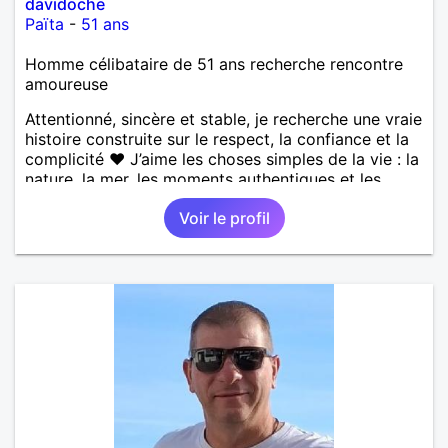
davidoche
Païta
-
51 ans
Homme célibataire de 51 ans recherche rencontre
amoureuse
Attentionné, sincère et stable, je recherche une vraie
histoire construite sur le respect, la confiance et la
complicité ❤️ J’aime les choses simples de la vie : la
nature, la mer, les moments authentiques et les
personnes au grand cœur 🌊🌿 Très câlin et
Voir le profil
affectueux, j’adore les petits moments de tendresse
et les calinous réguliers 😊❤️ La solitude finit parfois
par peser, alors si tu es en Nouvelle-Calédonie et
que tu crois encore à un amour vrai, prenons le
temps de discuter… et laissons l’avenir nous guider
🌹