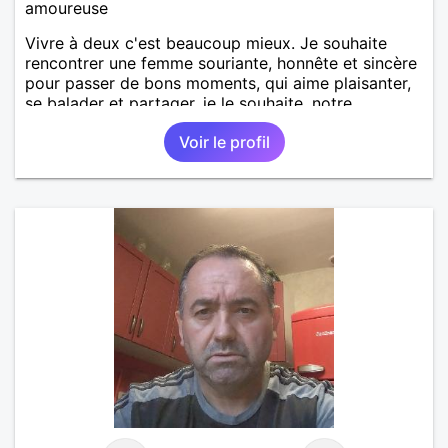
amoureuse
Vivre à deux c'est beaucoup mieux. Je souhaite
rencontrer une femme souriante, honnête et sincère
pour passer de bons moments, qui aime plaisanter,
se balader et partager, je le souhaite, notre
complicité. J'aime beaucoup les chantiers de
Voir le profil
randonnée pour se défouler, se relaxer, se détendre
et finalement prendre du bon temps. C'est difficile
de tout dire en quelques lignes. En revanche, vous
pouvez me contacter pour avoir plus
d'informations. A bientôt