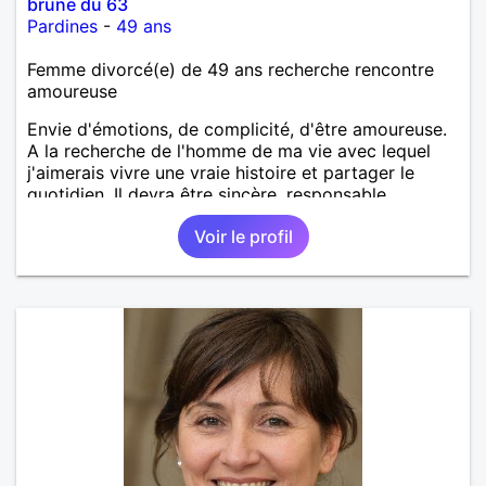
brune du 63
Pardines
-
49 ans
Femme divorcé(e) de 49 ans recherche rencontre
amoureuse
Envie d'émotions, de complicité, d'être amoureuse.
A la recherche de l'homme de ma vie avec lequel
j'aimerais vivre une vraie histoire et partager le
quotidien. Il devra être sincère, responsable,
ambitieux, entreprenant, fort de caractère et avec le
Voir le profil
sens de l'humour. Il saura me chouchouter et me
mettre en valeur, me donner son amour et attention.
Merci de m'avoir lu et à bientôt...