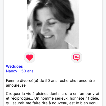
Weddoes
Nancy
-
50 ans
Femme divorcé(e) de 50 ans recherche rencontre
amoureuse
Croquer la vie à pleines dents, croire en l’amour vrai
et réciproque… Un homme sérieux, honnête / fidèle,
qui saurait me faire rire à nouveau, est le bien venu !