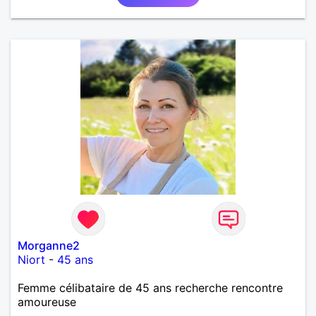
Morganne2
Niort
-
45 ans
Femme célibataire de 45 ans recherche rencontre
amoureuse