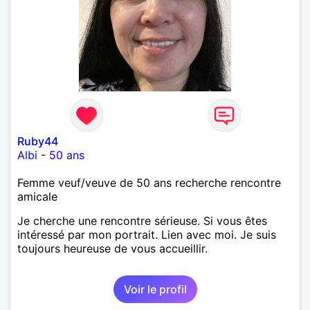
Ruby44
Albi
-
50 ans
Femme veuf/veuve de 50 ans recherche rencontre
amicale
Je cherche une rencontre sérieuse. Si vous êtes
intéressé par mon portrait. Lien avec moi. Je suis
toujours heureuse de vous accueillir.
Voir le profil