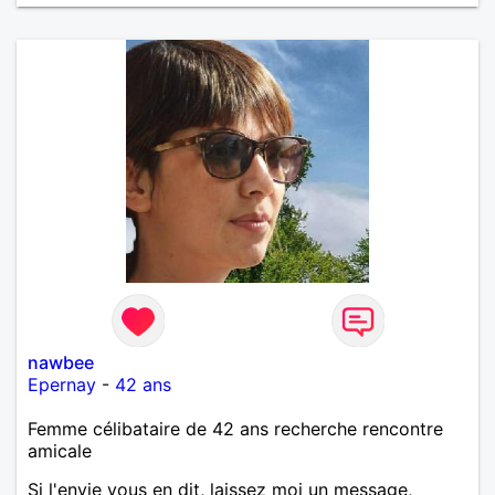
nawbee
Epernay
-
42 ans
Femme célibataire de 42 ans recherche rencontre
amicale
Si l'envie vous en dit, laissez moi un message,