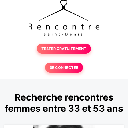
TESTER GRATUITEMENT
SE CONNECTER
Recherche rencontres
femmes entre 33 et 53 ans