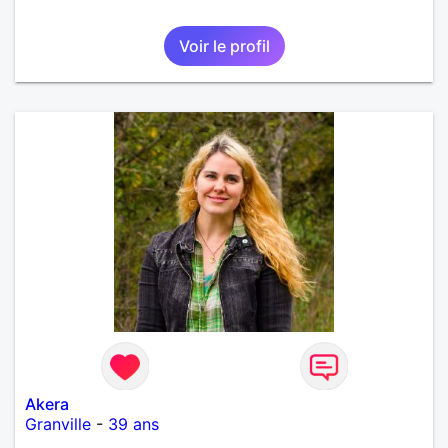
Voir le profil
Akera
Granville
-
39 ans