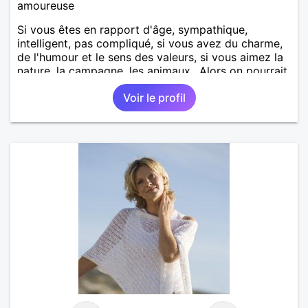
amoureuse
Si vous êtes en rapport d'âge, sympathique,
intelligent, pas compliqué, si vous avez du charme,
de l'humour et le sens des valeurs, si vous aimez la
nature, la campagne, les animaux.. Alors on pourrait
s'entendre, du coup n'hésitez pas à me contacter.
Voir le profil