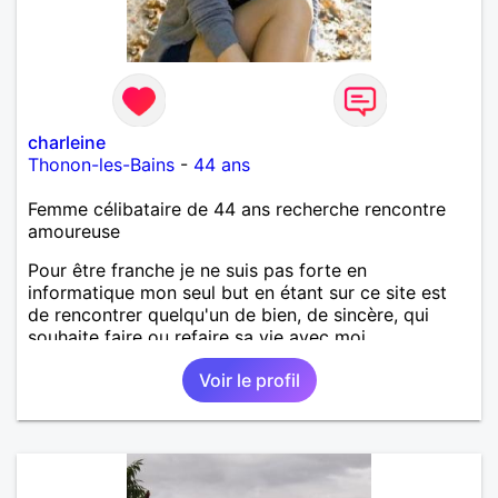
charleine
Thonon-les-Bains
-
44 ans
Femme célibataire de 44 ans recherche rencontre
amoureuse
Pour être franche je ne suis pas forte en
informatique mon seul but en étant sur ce site est
de rencontrer quelqu'un de bien, de sincère, qui
souhaite faire ou refaire sa vie avec moi.
Voir le profil