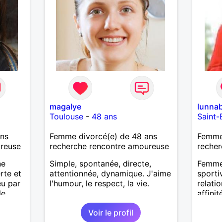
magalye
lunnab
Toulouse
-
48 ans
Saint-
ans
Femme divorcé(e) de 48 ans
Femme
ureuse
recherche rencontre amoureuse
recher
ne
Simple, spontanée, directe,
Femme 
rte et
attentionnée, dynamique. J'aime
sporti
eu par
l'humour, le respect, la vie.
relatio
le
affinit
n
Voir le profil
d'un