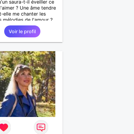
'un saura-t-il éveiller ce
d'aimer ? Une âme tendre
t-elle me chanter les
 mélodies de l'amour ?
rêve pas trop mais j'y
Voir le profil
La vie est faite
rience et chacune nous
e de plus en plus.