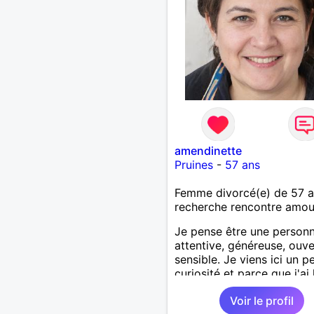
amendinette
Pruines
-
57 ans
Femme divorcé(e) de 57 
recherche rencontre amo
Je pense être une person
attentive, généreuse, ouve
sensible. Je viens ici un p
curiosité et parce que j'ai 
sentiment que de temps e
Voir le profil
temps, le destin à besoin 