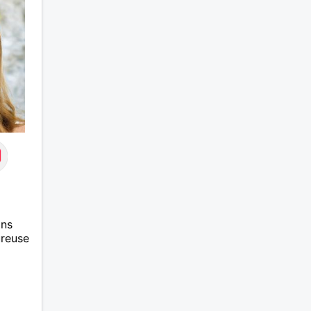
ans
ureuse