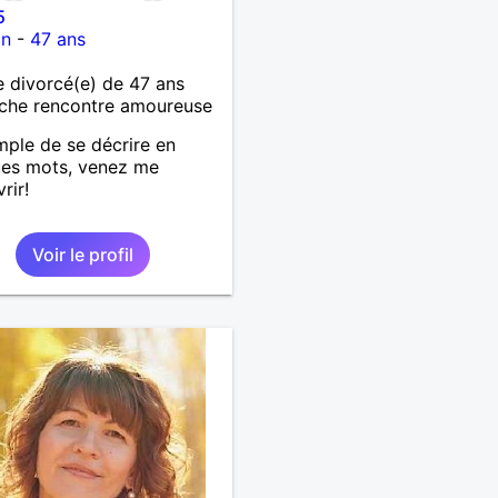
5
on
-
47 ans
divorcé(e) de 47 ans
che rencontre amoureuse
mple de se décrire en
ues mots, venez me
rir!
Voir le profil