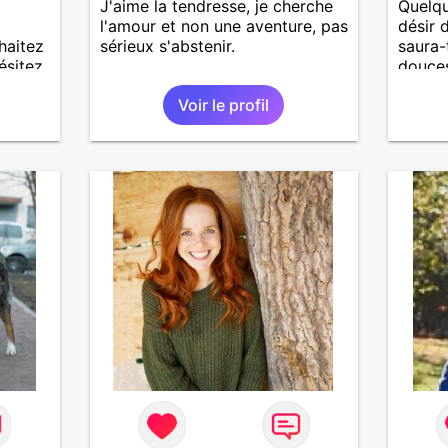
J'aime la tendresse, je cherche
Quelqu
l'amour et non une aventure, pas
désir 
haitez
sérieux s'abstenir.
saura-
ésitez
douces
ages !
Je ne 
Voir le profil
crois. 
d'expé
grandi