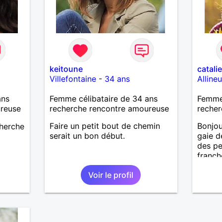
keitoune
catali
Villefontaine
-
34 ans
Alline
ans
Femme célibataire de 34 ans
Femme 
ureuse
recherche rencontre amoureuse
recher
Faire un petit bout de chemin
Bonjou
cherche
serait un bon début.
gaie d
des p
franch
la vie.
Voir le profil