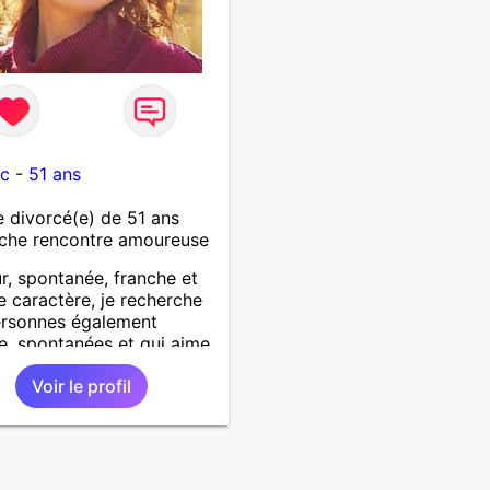
e
uc
-
51 ans
divorcé(e) de 51 ans
che rencontre amoureuse
r, spontanée, franche et
e caractère, je recherche
ersonnes également
e, spontanées et qui aime
Voir le profil