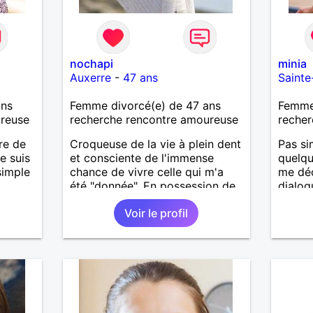
nochapi
minia
Auxerre
-
47 ans
Saint
ans
Femme divorcé(e) de 47 ans
Femme
ureuse
recherche rencontre amoureuse
recher
ire de
Croqueuse de la vie à plein dent
Pas si
e suis
et consciente de l'immense
quelqu
simple
chance de vivre celle qui m'a
me déc
été "donnée". En possession de
dialog
toutes ses facultés mentales et
Voir le profil
physiques. Célibataire mais pas
solitaire, je mène une vie bien
remplie. Je ne suis pas sur ce
site par dépit, ni en tant que
représentatrice de la Femme
Divorcée Mal dans sa peau. A
bientôt.