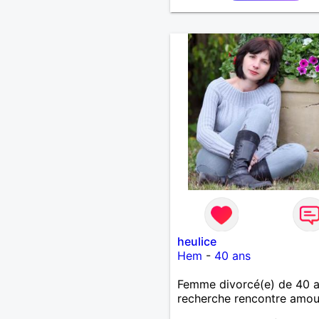
petit coup de pouce!
heulice
Hem
-
40 ans
Femme divorcé(e) de 40 
recherche rencontre amo