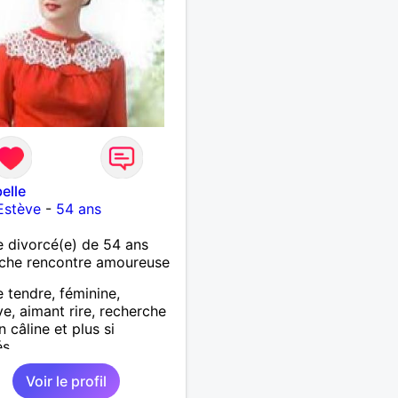
elle
Estève
-
54 ans
 divorcé(e) de 54 ans
che rencontre amoureuse
tendre, féminine,
ve, aimant rire, recherche
n câline et plus si
és.
Voir le profil