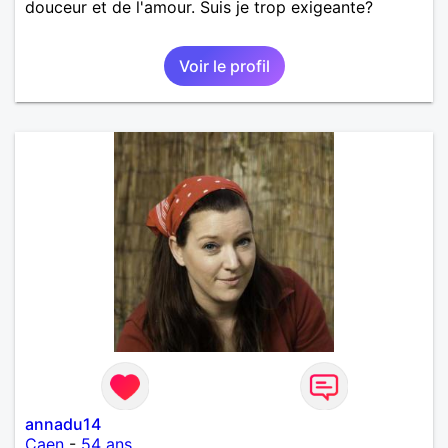
douceur et de l'amour. Suis je trop exigeante?
Voir le profil
annadu14
Caen
-
54 ans