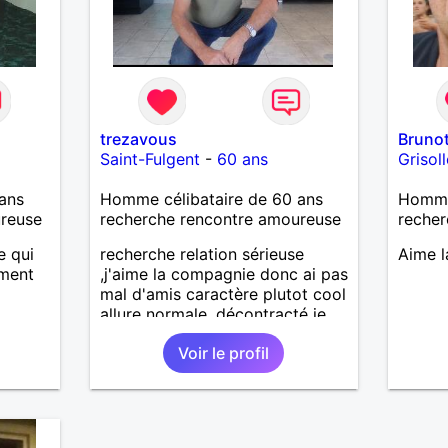
trezavous
Bruno
Saint-Fulgent
-
60 ans
Grisol
ans
Homme célibataire de 60 ans
Homme
ureuse
recherche rencontre amoureuse
recher
e qui
recherche relation sérieuse
Aime l
oment
,j'aime la compagnie donc ai pas
mal d'amis caractère plutot cool
allure normale ,décontracté je
voudrais rencontrer une
Voir le profil
personne aimant la nature
,bricolage ,quelqu'un de simple
et naturel à vos claviers
mesdames