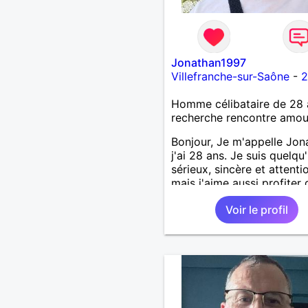
Jonathan1997
Villefranche-sur-Saône
-
2
Homme célibataire de 28 
recherche rencontre amo
Bonjour, Je m'appelle Jon
j'ai 28 ans. Je suis quelqu
sérieux, sincère et attenti
mais j'aime aussi profiter 
bons moments de la vie a
Voir le profil
humour et simplicité. J'ap
les voyages, les découver
les jeux vidéo et les mom
de détente. Je suis à la
recherche d'une personne
authentique avec qui part
de belles expériences,
construire une relation sé