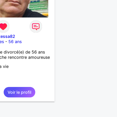
tessa82
les
-
56 ans
 divorcé(e) de 56 ans
che rencontre amoureuse
a vie
Voir le profil