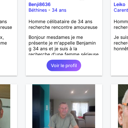
Benji8636
Leiko
Béthines
-
34 ans
Caren
ans
Homme célibataire de 34 ans
Homme 
ureuse
recherche rencontre amoureuse
recher
x,
Bonjour mesdames je me
Je sui
mme
présente je m'appelle Benjamin
recher
g 34 ans et je suis à la
honnêt
recherche d'une femme sérieuse
attentionné
Voir le profil