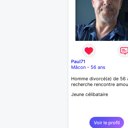
basée sur la confiance, le
respect et la complicité. S
apprécies les conversatio
sincères, les fous rires et 
personnes qui savent ce q
veulent, n'hésite pas à ven
discuter. Au plaisir de fair
connaissance !
Paul71
Mâcon
-
56 ans
Homme divorcé(e) de 56 
recherche rencontre amo
Jeune célibataire
Voir le profil