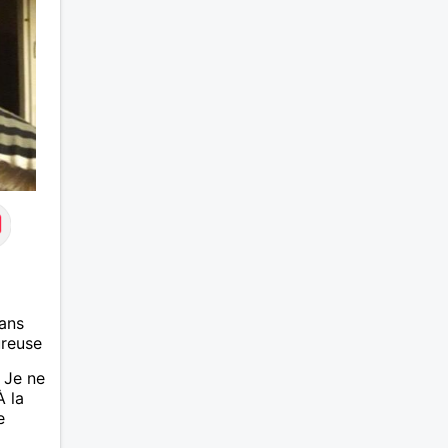
ans
ureuse
 Je ne
À la
e