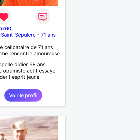
ax60
s-Saint-Sépulcre
-
71 ans
célibataire de 71 ans
che rencontre amoureuse
ppelle didier 69 ans
te optimiste actif essaye
der l esprit jeune
Voir le profil