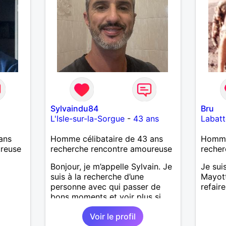
i tu
ns
les
u'elles
ir
e
Sylvaindu84
Bru
L'Isle-sur-la-Sorgue
-
43 ans
Labatt
ans
Homme célibataire de 43 ans
Homme 
ureuse
recherche rencontre amoureuse
recher
Bonjour, je m’appelle Sylvain. Je
Je sui
suis à la recherche d’une
Mayott
personne avec qui passer de
refair
bons moments et voir plus si
nous nous correspondons.
Voir le profil
J’aime la nature, les voyages et