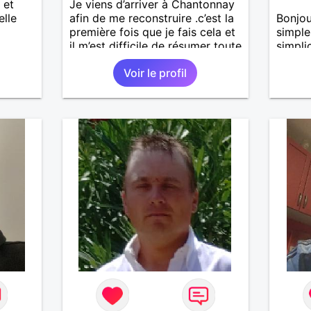
 et
Je viens d’arriver à Chantonnay
elle
afin de me reconstruire .c’est la
Bonjou
première fois que je fais cela et
simple
il m’est difficile de résumer toute
simplic
une vie.je suis à la retraite et
Voir le profil
aujourd’hui c’est mon
anniversaire !J’aimerais
rencontrer quelqu’un qui partage
les mêmes valeurs qui font de
quelqu’un un être humain