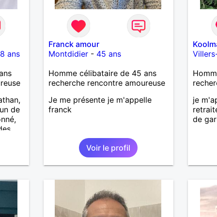
Franck amour
Koolm
8 ans
Montdidier
-
45 ans
Viller
ans
Homme célibataire de 45 ans
Homme 
ureuse
recherche rencontre amoureuse
recher
athan,
Je me présente je m'appelle
je m'a
'un de
franck
retrai
onné,
de gar
des
vec
Voir le profil
précie
tes,
ents
ager
rieuse