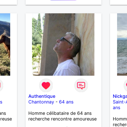
aussi faire la fête de temps en
temps ;-)Je suis papa d’un petit
garçon de 7 ans dont je
m’occupe en garde alternée.
J’aime à peu près tous les styles
de musique. (Oui je suis pas trop
fan de Jul). Je fais du sport
pour garder la forme et plutôt
agréable à regarder. (Enfin je le
pense en tout cas 😂)
Authentique
Nickga
s
Chantonnay
-
64 ans
Saint-
ans
ans
Homme célibataire de 64 ans
ureuse
recherche rencontre amoureuse
Homme
recher